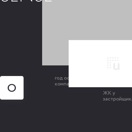
0
год основания
O
компании
ЖК у
застройщик