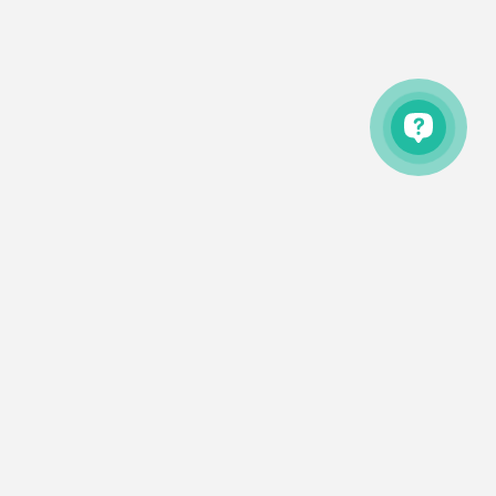
постоянно растущую стоимость квадратного метра.
Итак, выгодно ли держать накопления в
недвижимости? Об этом расскажем в нашей статье.
О компании
Отзывы
Новости
Статьи
Контакты
Использование сайта означает согласие с
Пользовательским
соглашением
и
Политикой конфиденциальности
uHome.
© 2021 uHome