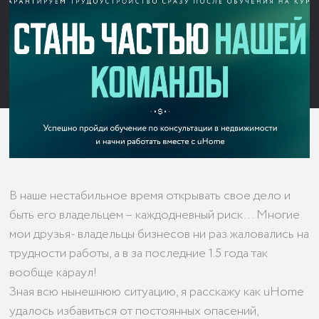
В наше нестабильное время открывать свое дело и
быть его владельцем – каждодневный риск… Многие
мои друзья- владельцы бизнесов ни раз жаловались на
трудности работы, а в за последние 1.5 года так
вообще караул!
Зная всю нынешнюю ситуацию, я расскажу как uHome
удалось избавиться от постоянных опасений,