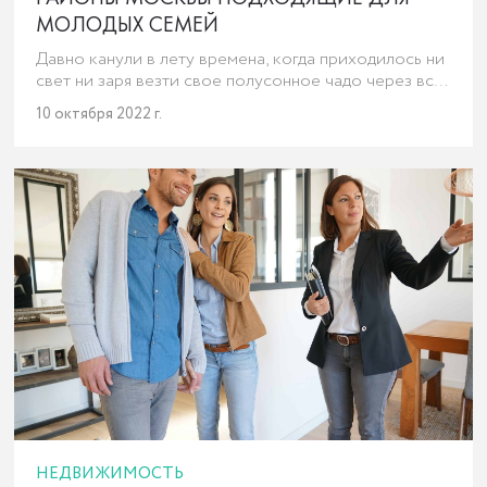
МОЛОДЫХ СЕМЕЙ
Давно канули в лету времена, когда приходилось ни
свет ни заря везти свое полусонное чадо через всю
Москву в школу с математическим, либо еще каким
10 октября 2022 г.
– нибудь уклоном. А как же иначе, если в районе 2-3
школы, обычные общеобразовательные, когда как у
ребенка проявился талант к точным наукам. И как
быть?
НЕДВИЖИМОСТЬ