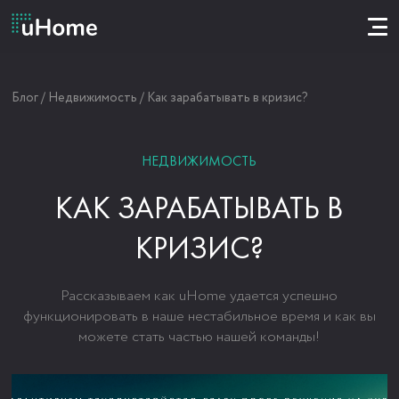
Блог
/
Недвижимость
/
Как зарабатывать в кризис?
НЕДВИЖИМОСТЬ
КАК ЗАРАБАТЫВАТЬ В
КРИЗИС?
Рассказываем как uHome удается успешно
функционировать в наше нестабильное время и как вы
можете стать частью нашей команды!