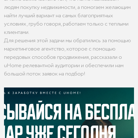
людям покупку недвижимости, а помогаем желающим
найти лучший вариант на самых благоприятных
условиях, грубо говоря, работаем только с теплыми
клиентами.
Для решения этой задачи мы обратились за помощью
маркетинговое агентство, которое с помощью
передовых способов продвижения, рассказали о
uHome релевантной аудитории и обеспечили нам
большой поток заявок на подбор!