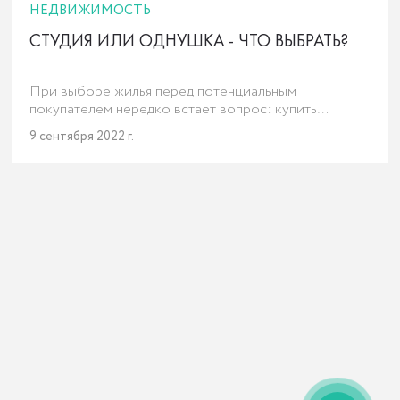
НЕДВИЖИМОСТЬ
СТУДИЯ ИЛИ ОДНУШКА - ЧТО ВЫБРАТЬ?
При выборе жилья перед потенциальным
покупателем нередко встает вопрос: купить
однокомнатную квартиру или попробовать
9 сентября 2022 г.
квартиру–студию? Обсуждаем оба варианта с
экспертами uHome.