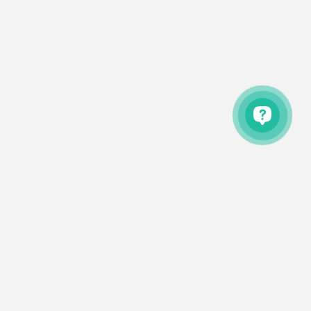
фоне всех этих грандиозных перемен, нет да нет,
появляются бывшие творения рук человеческих,
подобно взрыву из прошлого, с укором глядящие на
наши успехи, зияя черными зеницами выбитых окон.
«Заброшенки», так их называют.
О компании
Отзывы
Новости
Статьи
Контакты
Использование сайта означает согласие с
Пользовательским
соглашением
и
Политикой конфиденциальности
uHome.